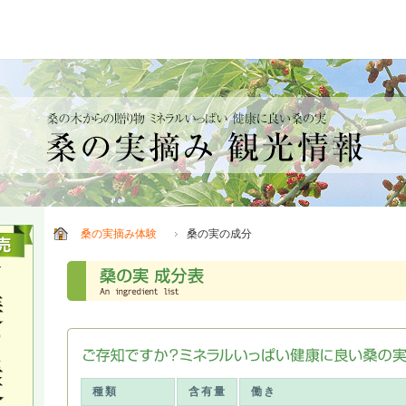
桑の実摘み体験
桑の実の成分
種類
含有量
働き