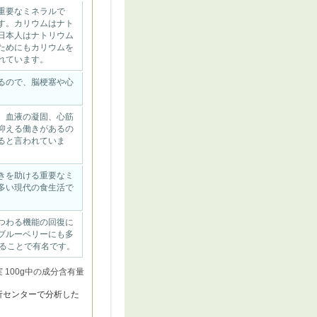
重要なミネラルで
す。カリウムはナト
日本人はナトリウム
ためにもカリウムを
れています。
るので、脳梗塞や心
。
。血液の凝固、心筋
抑える働きがあるの
ると言われていま
きを助ける重要なミ
多い現代の食生活で
つわる機能の回復に
ブルーベリーにも多
ていることで有名です。
 100g中の成分含有量
析センターで分析した