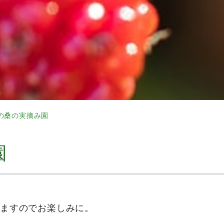
/11の桑の実摘み園
園
ますのでお楽しみに。