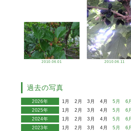
2010.06.01
2010.06.11
過去の写真
2026年
1月 2月 3月 4月
5月
6
2025年
1月 2月 3月 4月
5月
6
2024年
1月 2月 3月 4月
5月
6
2023年
1月 2月 3月 4月
5月
6