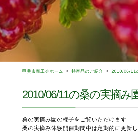
甲斐市商工会ホーム
特産品のご紹介
2010/06
2010/06/11の桑の実摘み
桑の実摘み園の様子をご覧いただけます。
桑の実摘み体験開催期間中は定期的に更新し