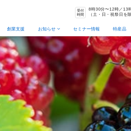
8時30分〜12時／13
受付
（土・日・祝祭日を
時間
創業支援
お知らせ
セミナー情報
特産品