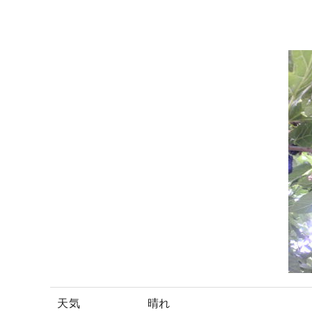
天気
晴れ