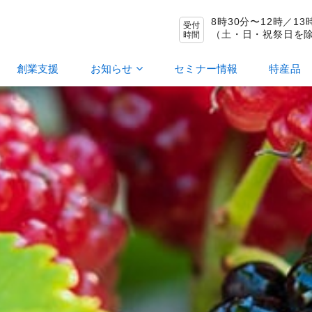
8時30分〜12時／13
受付
（土・日・祝祭日を
時間
創業支援
お知らせ
セミナー情報
特産品