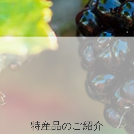
特産品のご紹介