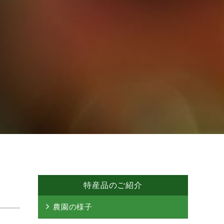
特産品のご紹介
農園の様子