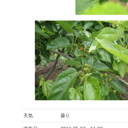
天気
曇り