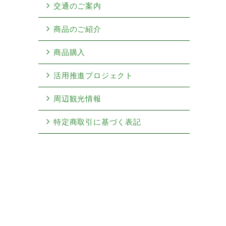
交通のご案内
商品のご紹介
商品購入
活用推進プロジェクト
周辺観光情報
特定商取引に基づく表記