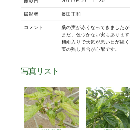
撮影日
2011.05.27 11:30
撮影者
長田正和
コメント
桑の実が赤くなってきましたが
まだ、色づかない実もあります
梅雨入りで天気が悪い日が続く
実の熟し具合が心配です。
写真リスト